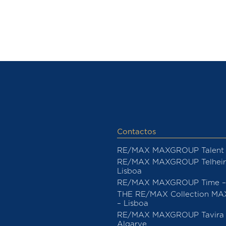
Contactos
RE/MAX MAXGROUP Talent 
RE/MAX MAXGROUP Telheir
Lisboa
RE/MAX MAXGROUP Time – 
THE RE/MAX Collection M
– Lisboa
RE/MAX MAXGROUP Tavira 
Algarve