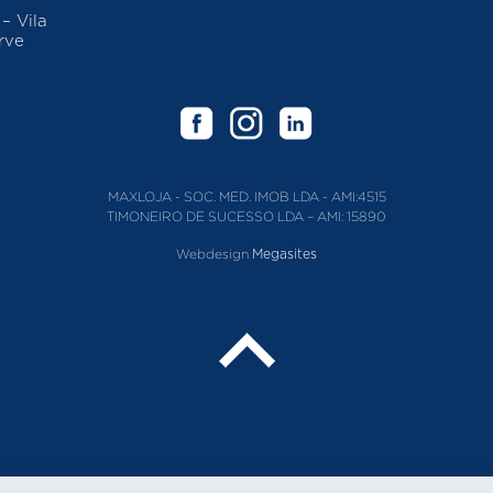
 Vila
rve
MAXLOJA - SOC. MED. IMOB LDA - AMI:4515
TIMONEIRO DE SUCESSO LDA – AMI: 15890
Webdesign
Megasites