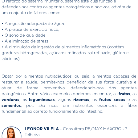
O reforço do sistema imunitário, sistema este cuja função é
defender-nos contra os agentes patogénicos e nocivos, advém de
um conjunto de fatores como:
• A ingestão adequada de água,
• A prática de exercício físico,
• O sono de qualidade,
• A eliminação de stress
• A diminuição da ingestão de alimentos inflamatórios (contêm
gorduras hidrogenadas, açúcares refinados, sal refinado, glúten e
laticínios).
Optar por alimentos nutracêuticos, ou seja, alimentos capazes de
restaurar a saúde, permite-nos beneficiar da sua força curativa e
atuar de forma preventiva, defendendo-nos dos agentes
patogénicos. Entre vários exemplos podemos encontrar, as
frutas
, as
verduras
, as
leguminosas
, alguns
rizomas
, os
frutos secos
e as
sementes
, pois são ricos em nutrientes essenciais e fibra
fundamental ao correto funcionamento do intestino.
LEONOR VILELA
- Consultora RE/MAX MAXGROUP
Telheiras