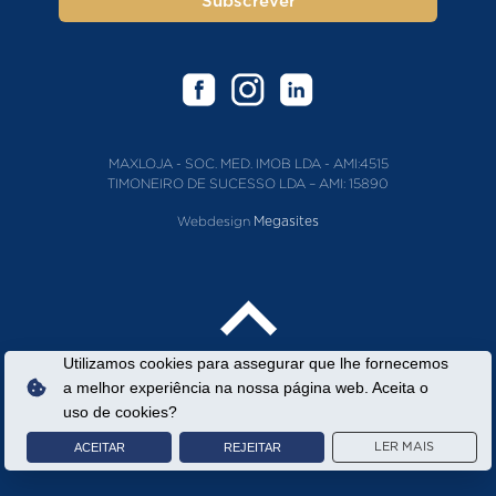
Subscrever
MAXLOJA - SOC. MED. IMOB LDA - AMI:4515
TIMONEIRO DE SUCESSO LDA – AMI: 15890
Webdesign
Megasites
Utilizamos cookies para assegurar que lhe fornecemos
a melhor experiência na nossa página web. Aceita o
uso de cookies?
ACEITAR
REJEITAR
LER MAIS