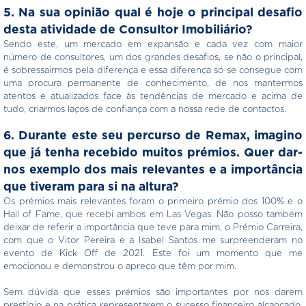
5. Na sua opinião qual é hoje o principal desafio
desta atividade de Consultor Imobiliário?
Sendo este, um mercado em expansão e cada vez com maior
número de consultores, um dos grandes desafios, se não o principal,
é sobressairmos pela diferença e essa diferença só se consegue com
uma procura permanente de conhecimento, de nos mantermos
atentos e atualizados face às tendências de mercado e acima de
tudo, criarmos laços de confiança com a nossa rede de contactos.
6. Durante este seu percurso de Remax, imagino
que já tenha recebido muitos prémios. Quer dar-
nos exemplo dos mais relevantes e a importância
que tiveram para si na altura?
Os prémios mais relevantes foram o primeiro prémio dos 100% e o
Hall of Fame, que recebi ambos em Las Vegas. Não posso também
deixar de referir a importância que teve para mim, o Prémio Carreira,
com que o Vitor Pereira e a Isabel Santos me surpreenderam no
evento de Kick Off de 2021. Este foi um momento que me
emocionou e demonstrou o apreço que têm por mim.
Sem dúvida que esses prémios são importantes por nos darem
prestígio e na prática representarem o sucesso financeiro alcançado.