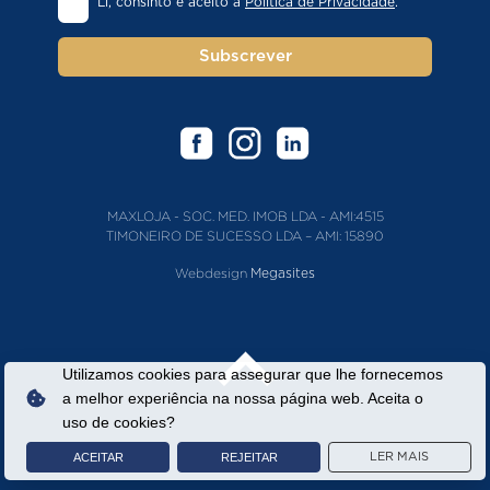
Li, consinto e aceito a
Política de Privacidade
.
Subscrever
MAXLOJA - SOC. MED. IMOB LDA - AMI:4515
TIMONEIRO DE SUCESSO LDA – AMI: 15890
Webdesign
Megasites
Utilizamos cookies para assegurar que lhe fornecemos
a melhor experiência na nossa página web. Aceita o
uso de cookies?
ACEITAR
REJEITAR
LER MAIS