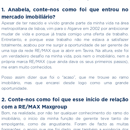
1. Anabela, conte-nos como foi que entrou no
mercado imobiliário?
Apesar de ter nascido e vivido grande parte da minha vida na área
metropolitana de lisboa, vim para o Algarve em 2002 por ambicionar
mudar de vida e porque já trazia comigo uma oferta de trabalho.
Entretanto, e porque esse trabalho não me estava a satisfazer
totalmente, acabou por me surgir a oportunidade de ser gerente de
uma loja da rede RE/MAX que ia abrir em Tavira. Na altura, este foi
um verdadeiro desafio na minha vida, pois nem o imobiliário, nem a
própria marca RE/MAX (que ainda dava os seus primeiros passos),
me eram muito conhecidos.
Posso assim dizer que foi o “acaso”, que me trouxe ao ramo
imobiliário, mas que encarei desde logo como uma grande
oportunidade.
2.
Conte-nos como foi que esse início de relação
com a RE/MAX Maxgroup
Bom, na realidade, por não ter qualquer conhecimento do ramo do
imobiliário, o início da minha função de gerente teve tanto de
empolgante, como de angustiante. Foram de facto as muitas
formações, o apoio que me foi dado, mas também a exigência dos