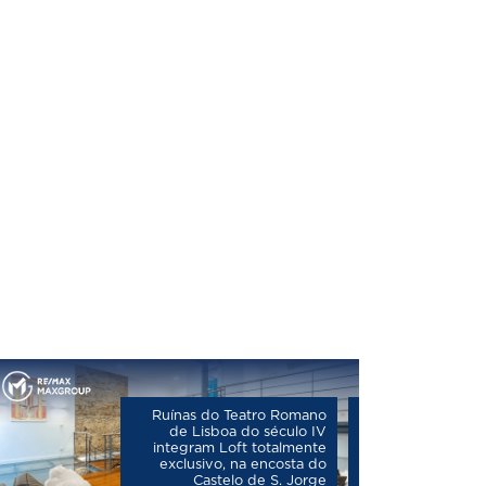
Ruínas do Teatro Romano
de Lisboa do século IV
integram Loft totalmente
exclusivo, na encosta do
Castelo de S. Jorge