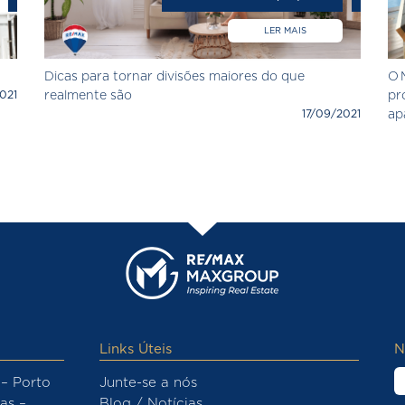
LER MAIS
Dicas para tornar divisões maiores do que
O 
021
realmente são
pr
17/09/2021
ap
Links Úteis
N
– Porto
Junte-se a nós
as –
Blog / Notícias