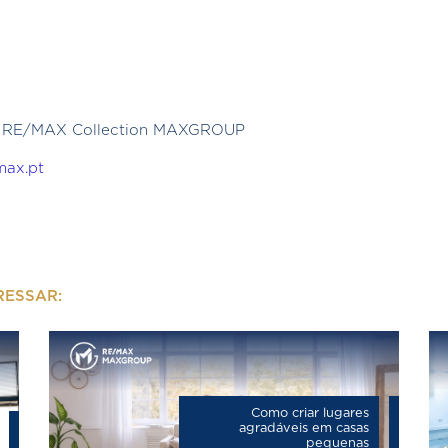
r - RE/MAX Collection MAXGROUP
max.pt
RESSAR:
Como criar lugares
agradáveis em casas
pequenas