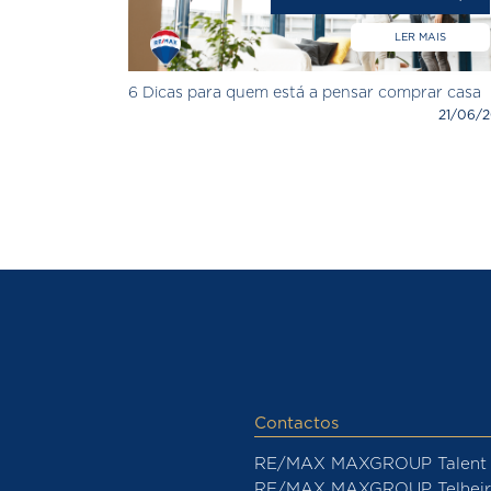
LER MAIS
6 Dicas para quem está a pensar comprar casa
21/06/2
Contactos
RE/MAX MAXGROUP Talent 
RE/MAX MAXGROUP Telheir