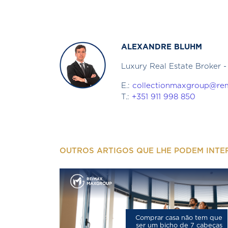
ALEXANDRE BLUHM
Luxury Real Estate Broke
E.:
collectionmaxgroup@re
T.:
+351 911 998 850
OUTROS ARTIGOS QUE LHE PODEM INTE
Comprar casa não tem que
ser um bicho de 7 cabeças